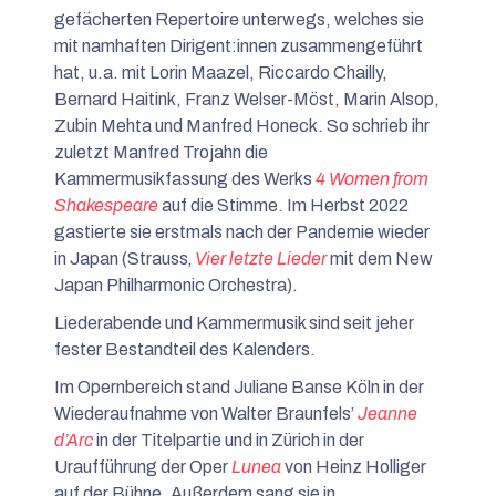
gefächerten Repertoire unterwegs, welches sie
mit namhaften Dirigent:innen zusammengeführt
hat, u.a. mit Lorin Maazel, Riccardo Chailly,
Bernard Haitink, Franz Welser-Möst, Marin Alsop,
Zubin Mehta und Manfred Honeck. So schrieb ihr
zuletzt Manfred Trojahn die
Kammermusikfassung des Werks
4 Women from
Shakespeare
auf die Stimme. Im Herbst 2022
gastierte sie erstmals nach der Pandemie wieder
in Japan (Strauss‚
Vier letzte Lieder
mit dem New
Japan Philharmonic Orchestra).
Liederabende und Kammermusik sind seit jeher
fester Bestandteil des Kalenders.
Im Opernbereich stand Juliane Banse Köln in der
Wiederaufnahme von Walter Braunfels’
Jeanne
d’Arc
in der Titelpartie und in Zürich in der
Uraufführung der Oper
Lunea
von Heinz Holliger
auf der Bühne. Außerdem sang sie in