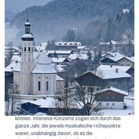
Ein erfülltes musikalisches Jahr des Musik-Forums
Sachrang e. V. liegt hinter uns. Erfolgreiche Arbeit
mit jungen Talenten aus aller Welt, die hier in
Sachrang ihren jeweiligen künstlerischen Stand
überprüfen und mit neuen Erfahrungen erweitern
können. Intensive Konzerte zogen sich durch das
ganze Jahr, die jeweils musikalische Höhepunkte
waren, unabhängig davon, ob es die